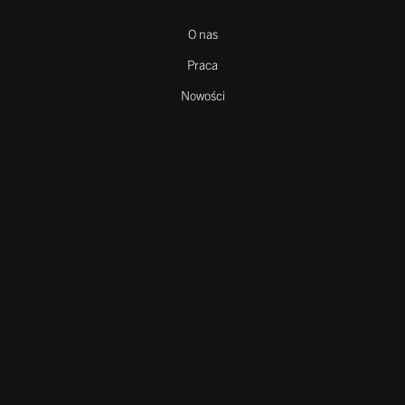
O nas
Praca
Nowości
Kontakt
Cookies
Pobierz
Informacje prawne
Polityka prywatności
Polityka Cookies
Copyright © 2025 Melos GmbH